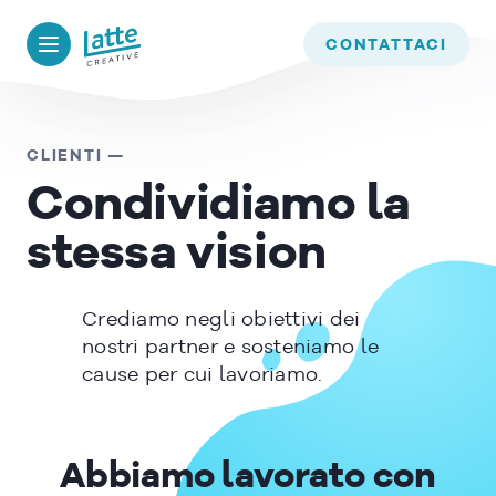
We use cookies to ensure that we give you the best experience on
our website. If you continue to use this site we will assume that
CONTATTACI
you are happy with it.
OK
CLIENTI —
Condividiamo la
READ MORE
stessa vision
Crediamo negli obiettivi dei
nostri partner e sosteniamo le
cause per cui lavoriamo.
Abbiamo lavorato con