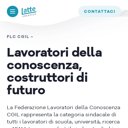
We use cookies to ensure that we give you the best experience on
our website. If you continue to use this site we will assume that
BACK TO
TIMELINE
CONTATTACI
you are happy with it.
OK
FLC CGIL –
Lavoratori della
READ MORE
conoscenza,
costruttori di
futuro
La Federazione Lavoratori della Conoscenza
CGIL rappresenta la categoria sindacale di
tutti i lavoratori di scuola, università, ricerca